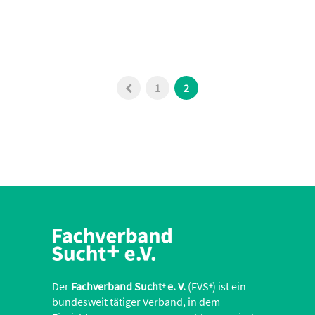
1
2
Der
Fachverband Sucht
e. V.
(FVS
) ist ein
+
+
bundesweit tätiger Verband, in dem