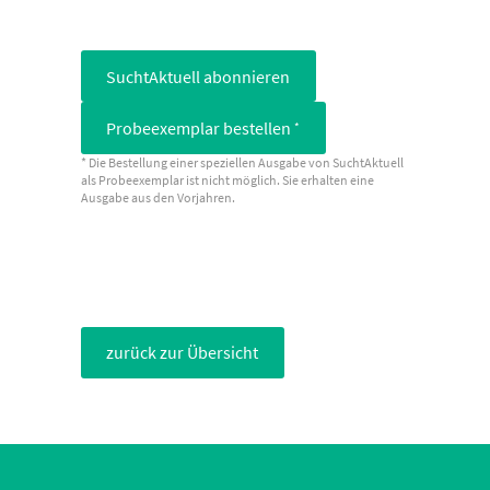
SuchtAktuell abonnieren
Probeexemplar bestellen
*
* Die Bestellung einer speziellen Ausgabe von SuchtAktuell
als Probeexemplar ist nicht möglich. Sie erhalten eine
Ausgabe aus den Vorjahren.
zurück zur Übersicht