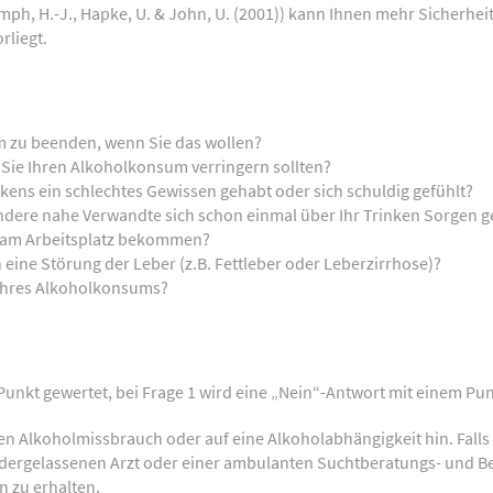
h, H.-J., Hapke, U. & John, U. (2001)) kann Ihnen mehr Sicherheit 
rliegt.
m zu beenden, wenn Sie das wollen?
 Sie Ihren Alkoholkonsum verringern sollten?
ens ein schlechtes Gewissen gehabt oder sich schuldig gefühlt?
andere nahe Verwandte sich schon einmal über Ihr Trinken Sorgen g
 am Arbeitsplatz bekommen?
 eine Störung der Leber (z.B. Fettleber oder Leberzirrhose)?
Ihres Alkoholkonsums?
Punkt gewertet, bei Frage 1 wird eine „Nein“-Antwort mit einem Pu
Alkoholmissbrauch oder auf eine Alkoholabhängigkeit hin. Falls dies
dergelassenen Arzt oder einer ambulanten Suchtberatungs- und B
n zu erhalten.