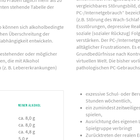
und Frauen täglich mehr als 20
vergleichbares Störungsbild, 
unten stehende Tabelle der
PC-/Internetgebrauch“ bezeich
(z.B. Störung des Wach-Schla
Essstörungen, depressive Rea
o können sich alkoholbedingte
soziale (sozialer Rückzug) Fol
chen Überschreitung der
verstärken. Der PC-/Internet
abhängigkeit entwickeln.
alltäglicher Frustrationen. Es
 bestehender oder möglicher
Grundbedürfnisse nach Kontro
n, die mit Alkohol
virtuellen Welt. Die bisher vo
n (z. B. Lebererkrankungen)
pathologischen PC-Gebrauchs 
exzessive Schul- oder Ber
Stunden wöchentlich,
REINER ALKOHOL
ein zumindest zeitweilig
spielen,
ca. 8,0 g
Ausrichtung des eigenen L
ca. 8,0 g
Spielgruppe verbringt
ca. 4,8 g
Zurücktreten der realen 
5,0 g