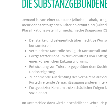
DIE SUBSTANZGEBUNDEN
Jemand ist von einer Substanz (Alkohol, Tabak, Drog
mehr der nachfolgenden Kriterien erfüllt sind (Krite
Klassifikationssystem für medizinische Diagnosen ICD
Der starke und gelegentlich übermächtige Wunsc
konsumieren.
Verminderte Kontrolle bezüglich Konsumstil un
Fortgesetzter Konsum zur Verhütung von Entzu
eines körperlichen Entzugsyndroms.
Entwicklung von Toleranz gegenüber dem Suchts
Dosissteigerung.
Zunehmende Ausrichtung des Verhaltens auf d
Fortschreitende Vernachlässigung anderer Inter
Fortgesetzter Konsum trotz schädlicher Folgen k
sozialer Art.
Im Unterschied dazu wird ein schädlicher Gebrauch 