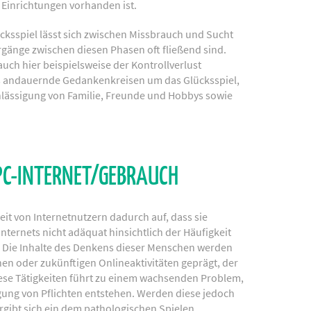
 Einrichtungen vorhanden ist.
ksspiel lässt sich zwischen Missbrauch und Sucht
gänge zwischen diesen Phasen oft fließend sind.
uch hier beispielsweise der Kontrollverlust
s andauernde Gedankenkreisen um das Glücksspiel,
hlässigung von Familie, Freunde und Hobbys sowie
PC-INTERNET/GEBRAUCH
it von Internetnutzern dadurch auf, dass sie
ternets nicht adäquat hinsichtlich der Häufigkeit
. Die Inhalte des Denkens dieser Menschen werden
n oder zukünftigen Onlineaktivitäten geprägt, der
iese Tätigkeiten führt zu einem wachsenden Problem,
gung von Pflichten entstehen. Werden diese jedoch
ergibt sich ein dem pathologischen Spielen