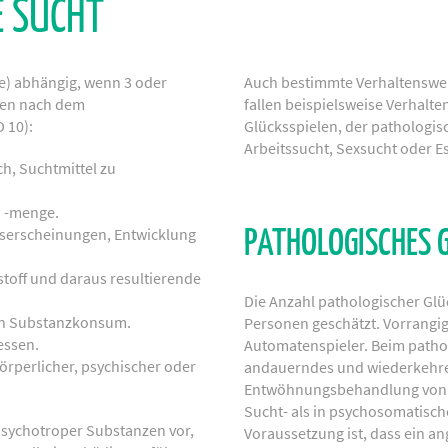
E SUCHT
e) abhängig, wenn 3 oder
Auch bestimmte Verhaltenswei
rien nach dem
fallen beispielsweise Verhalt
 10):
Glücksspielen, der pathologis
Arbeitssucht, Sexsucht oder E
h, Suchtmittel zu
d -menge.
gserscheinungen, Entwicklung
PATHOLOGISCHES 
toff und daraus resultierende
Die Anzahl pathologischer Glü
en Substanzkonsum.
Personen geschätzt. Vorrangig
essen.
Automatenspieler. Beim pathol
örperlicher, psychischer oder
andauerndes und wiederkehren
Entwöhnungsbehandlung von p
Sucht- als in psychosomatisch
psychotroper Substanzen vor,
Voraussetzung ist, dass ein a