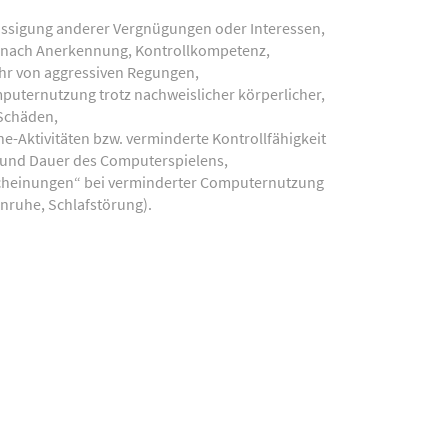
ässigung anderer Vergnügungen oder Interessen,
nach Anerkennung, Kontrollkompetenz,
hr von aggressiven Regungen,
puternutzung trotz nachweislicher körperlicher,
 Schäden,
e-Aktivitäten bzw. verminderte Kontrollfähigkeit
 und Dauer des Computerspielens,
cheinungen“ bei verminderter Computernutzung
Unruhe, Schlafstörung).