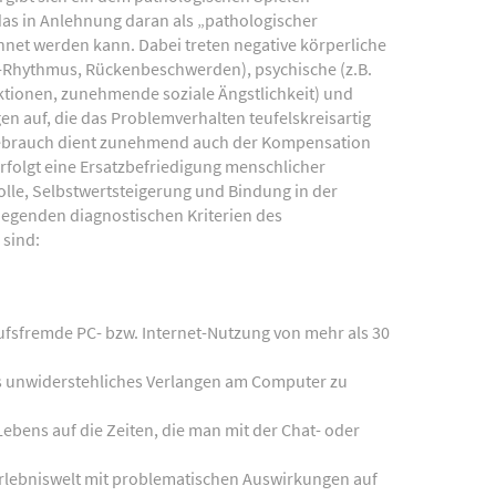
das in Anlehnung daran als „pathologischer
net werden kann. Dabei treten negative körperliche
f-Rhythmus, Rückenbeschwerden), psychische (z.B.
ktionen, zunehmende soziale Ängstlichkeit) und
gen auf, die das Problemverhalten teufelskreisartig
gebrauch dient zunehmend auch der Kompensation
 erfolgt eine Ersatzbefriedigung menschlicher
lle, Selbstwertsteigerung und Bindung in der
rliegenden diagnostischen Kriterien des
sind:
ufsfremde PC- bzw. Internet-Nutzung von mehr als 30
es unwiderstehliches Verlangen am Computer zu
ebens auf die Zeiten, die man mit der Chat- oder
Erlebniswelt mit problematischen Auswirkungen auf