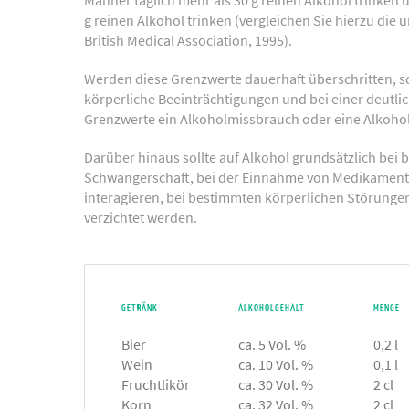
Männer täglich mehr als 30 g reinen Alkohol trinken 
g reinen Alkohol trinken (vergleichen Sie hierzu die 
British Medical Association, 1995).
Werden diese Grenzwerte dauerhaft überschritten, s
körperliche Beeinträchtigungen und bei einer deutli
Grenzwerte ein Alkoholmissbrauch oder eine Alkohol
Darüber hinaus sollte auf Alkohol grundsätzlich bei
Schwangerschaft, bei der Einnahme von Medikamente
interagieren, bei bestimmten körperlichen Störunge
verzichtet werden.
GETRÄNK
ALKOHOLGEHALT
MENGE
Bier
ca. 5 Vol. %
0,2 l
Wein
ca. 10 Vol. %
0,1 l
Fruchtlikör
ca. 30 Vol. %
2 cl
Korn
ca. 32 Vol. %
2 cl