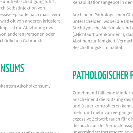
sundheitsschädigung führt.
Rehabilitationsangebot in den
rch Selbstinjektion von
ressive Episode nach massivem
Auch beim Pathologischen Glüc
rd oft von anderen kritisiert
unterscheiden, wobei die Über
dings ist die Ablehnung des
Suchttypische Merkmale sind a
von anderen Personen oder
(„Nichtaufhörenkönnen“), da
 schädlichen Gebrauch.
Abstinenzunfähigkeit, Vernac
Beschaffungskriminalität.
ONSUMS
PATHOLOGISCHER 
iskantem Alkoholkonsum,
Zunehmend fällt eine Minderhe
anscheinend die Nutzung des In
und Dauer kontrollieren kann
mehr und mehr von vergangene
exzessive Zeitverbrauch für d
die auch aus der Vernachlässi
unvermindert fortgesetzt, so 