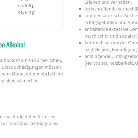
Erleben und Verhalten,
ca. 5,6 g
fortschreitende Vernachl
ca. 6,4 g
kompensatorische Suche 
Erfolgsgefühlen und Abfu
anhaltende exzessive Com
psychischer und sozialer
Automatisierung der Onlin
on Alkohol
bzgl. Beginn, Beendigung
anklingende „Entzugsers
lkoholkonsum zu körperlichen,
(Nervosität, Reizbarkeit, 
t. Diese Schädigungen müssen
 einem Monat oder mehrfach im
gigkeit ist hierbei
der nachfolgenden Kriterien
em für medizinische Diagnosen