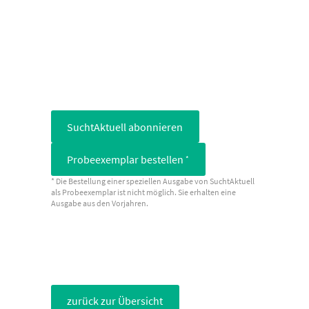
SuchtAktuell abonnieren
Probeexemplar bestellen
*
* Die Bestellung einer speziellen Ausgabe von SuchtAktuell
als Probeexemplar ist nicht möglich. Sie erhalten eine
Ausgabe aus den Vorjahren.
zurück zur Übersicht