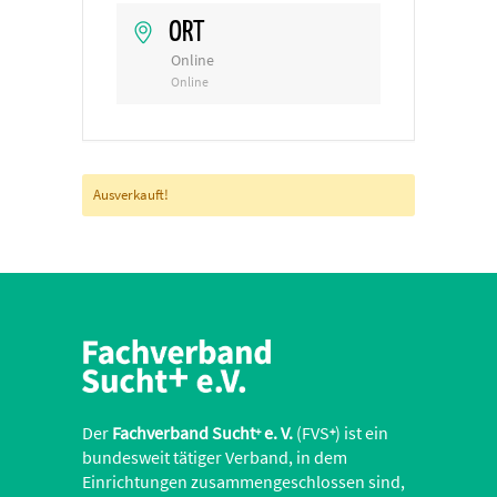
ORT
Online
Online
Ausverkauft!
Der
Fachverband Sucht
e. V.
(FVS
) ist ein
+
+
bundesweit tätiger Verband, in dem
Einrichtungen zusammengeschlossen sind,