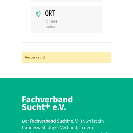
ORT
Online
Online
Ausverkauft!
Der
Fachverband Sucht
e. V.
(FVS
) ist ein
+
+
bundesweit tätiger Verband, in dem