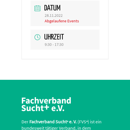
DATUM
28.11.2022
Abgelaufene Events
UHRZEIT
9:30 - 17:30
Der
Fachverband Sucht
e. V.
(FVS
) ist ein
+
+
bundesweit tätiger Verband, in dem