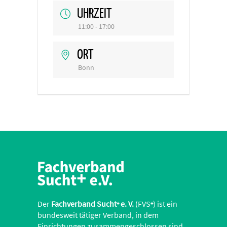
UHRZEIT
11:00 - 17:00
ORT
Bonn
Der
Fachverband Sucht
e. V.
(FVS
) ist ein
+
+
bundesweit tätiger Verband, in dem
Einrichtungen zusammengeschlossen sind,