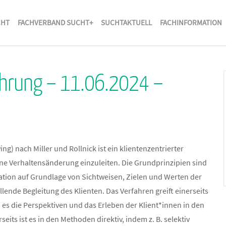
CHT
FACHVERBAND SUCHT+
SUCHTAKTUELL
FACHINFORMATION
ührung – 11.06.2024 –
g) nach Miller und Rollnick ist ein klientenzentrierter
ine Verhaltensänderung einzuleiten. Die Grundprinzipien sind
tion auf Grundlage von Sichtweisen, Zielen und Werten der
nde Begleitung des Klienten. Das Verfahren greift einerseits
s die Perspektiven und das Erleben der Klient*innen in den
eits ist es in den Methoden direktiv, indem z. B. selektiv