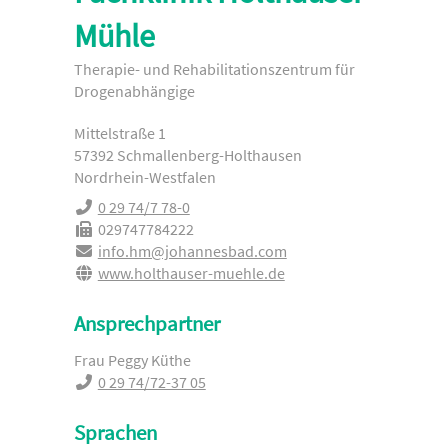
Mühle
Therapie- und Rehabilitationszentrum für
Drogenabhängige
Mittelstraße 1
57392 Schmallenberg-Holthausen
Nordrhein-Westfalen
0 29 74/7 78-0
029747784222
info.hm@johannesbad.com
www.holthauser-muehle.de
Ansprechpartner
Frau Peggy Küthe
0 29 74/72-37 05
Sprachen