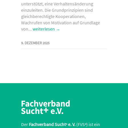
unterstützt, eine Verhaltensänderung
einzuleiten. Die Grundprinzipien sind
gleichberechtigte Kooperationen,
Wachrufen von Motivation auf Grundlage
von...
weiterlesen →
9. DEZEMBER 2025
Der
Fachverband Sucht
e. V.
(FVS
) ist ein
+
+