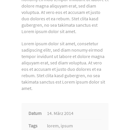
dolore magna aliquyam erat, sed diam
voluptua. At vero eos et accusam et justo
duo dolores et ea rebum. Stet clita kasd
gubergren, no sea takimata sanctus est
Lorem ipsum dolor sit amet.
Lorem ipsum dolor sit amet, consetetur
sadipscing elitr, sed diam nonumy eirmod
tempor invidunt ut labore et dolore magna
aliquyam erat, sed diam voluptua. At vero
eos et accusam et justo duo dolores et ea
rebum. Stet clita kasd gubergren, no sea
takimata sanctus est Lorem ipsum dolor sit
amet.
Datum
14. März 2014
Tags
lorem, ipsum