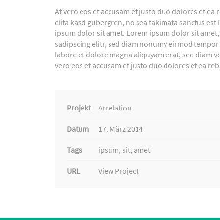
At vero eos et accusam et justo duo dolores et ea 
clita kasd gubergren, no sea takimata sanctus est
ipsum dolor sit amet. Lorem ipsum dolor sit amet,
sadipscing elitr, sed diam nonumy eirmod tempor 
labore et dolore magna aliquyam erat, sed diam vo
vero eos et accusam et justo duo dolores et ea re
Projekt
Arrelation
Datum
17. März 2014
Tags
ipsum, sit, amet
URL
View Project