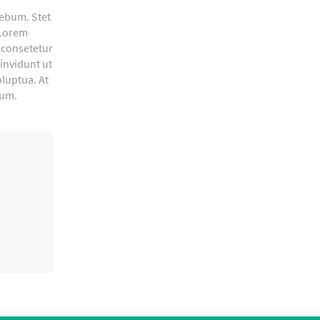
rebum. Stet
 Lorem
 consetetur
invidunt ut
luptua. At
bum.