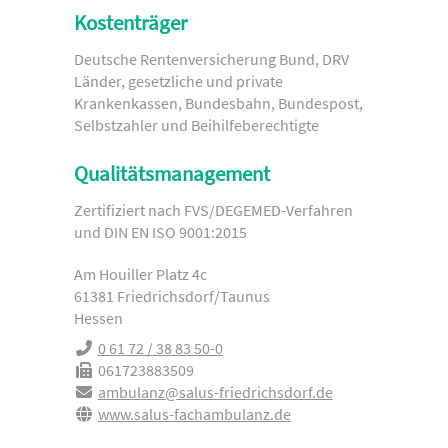
Kostenträger
Deutsche Rentenversicherung Bund, DRV
Länder, gesetzliche und private
Krankenkassen, Bundesbahn, Bundespost,
Selbstzahler und Beihilfeberechtigte
Qualitätsmanagement
Zertifiziert nach FVS/DEGEMED-Verfahren
und DIN EN ISO 9001:2015
Am Houiller Platz 4c
61381 Friedrichsdorf/Taunus
Hessen
0 61 72 / 38 83 50-0
061723883509
ambulanz@salus-friedrichsdorf.de
www.salus-fachambulanz.de