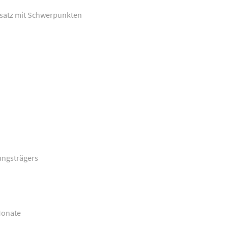
nsatz mit Schwerpunkten
ungsträgers
 Monate