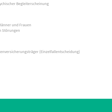
sychischer Begleiterscheinung
e Männer und Frauen
en Störungen
enversicherungsträger (Einzelfallentscheidung)