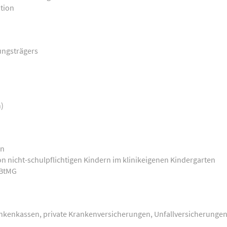
ation
ungsträgers
n)
rn
n nicht-schulpflichtigen Kindern im klinikeigenen Kindergarten
 BtMG
nkenkassen, private Krankenversicherungen, Unfallversicherungen