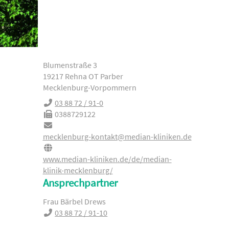
Blumenstraße 3
19217 Rehna OT Parber
Mecklenburg-Vorpommern
03 88 72 / 91-0
0388729122
mecklenburg-kontakt@median-kliniken.de
www.median-kliniken.de/de/median-
klinik-mecklenburg/
Ansprechpartner
Frau Bärbel Drews
03 88 72 / 91-10