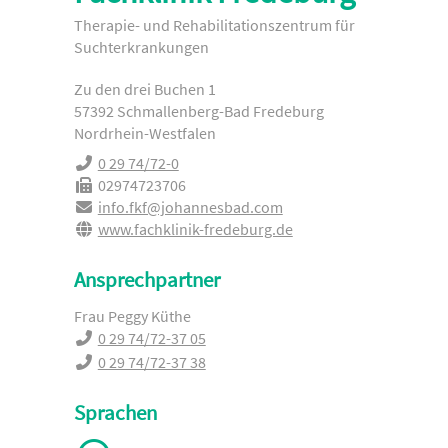
Therapie- und Rehabilitationszentrum für
Suchterkrankungen
Zu den drei Buchen 1
57392 Schmallenberg-Bad Fredeburg
Nordrhein-Westfalen
0 29 74/72-0
02974723706
info.fkf@johannesbad.com
www.fachklinik-fredeburg.de
Ansprechpartner
Frau Peggy Küthe
0 29 74/72-37 05
0 29 74/72-37 38
Sprachen