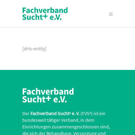
[drts-entity]
Der
Fachverband Sucht
e. V.
(FVS
) ist ein
+
+
bundesweit tätiger Verband, in dem
Einrichtungen zusammengeschlossen sind,
die sich der Behandlung, Versorgung und